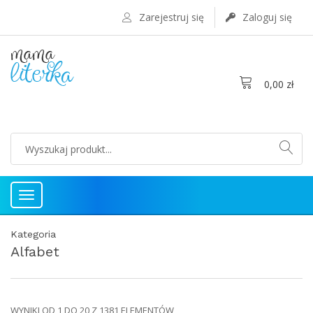
Zarejestruj się
Zaloguj się
0,00 zł
Toggle
navigation
Kategoria
Alfabet
WYNIKI OD 1 DO 20 Z 1381 ELEMENTÓW