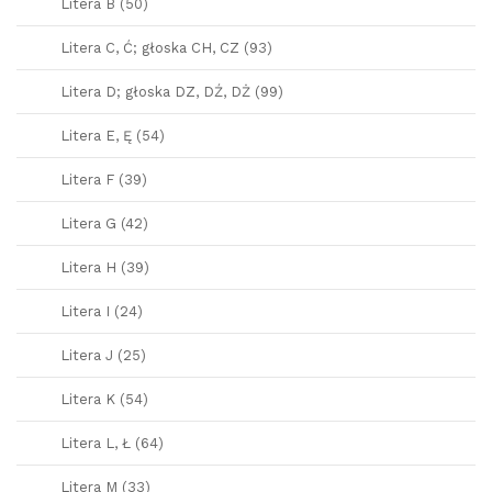
Litera B (50)
Litera C, Ć; głoska CH, CZ (93)
Litera D; głoska DZ, DŹ, DŻ (99)
Litera E, Ę (54)
Litera F (39)
Litera G (42)
Litera H (39)
Litera I (24)
Litera J (25)
Litera K (54)
Litera L, Ł (64)
Litera M (33)