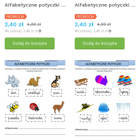
Alfabetyczne potyczki - jesień
Alfabetyczne potyczki - lato
PROMOCJA
PROMOCJA
2,40 zł
2,40 zł
4,00 zł
4,00 zł
Wcześniej: 2,40 zł zł
Wcześniej: 2,40 zł zł
Dodaj do koszyka
Dodaj do koszyka