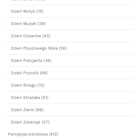
Dzień Motyli (15)
Dzień Muzyki (29)
Dzień Oceanów (43)
Dzień Pluszowego Misia (56)
Dzień Policjanta (36)
Dzień Pszczół (49)
Dzień Śniegu (15)
Dzień Strażaka (51)
Dzień Ziemi (69)
Dzień Zwierząt (57)
Percepcja wzrokowa (413)