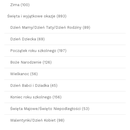
Zima (100)
Święta i wyjątkowe okazje (893)
Dzień Mamy/Dzień Taty/Dzień Rodziny (89)
Dzień Dziecka (69)
Początek roku szkolnego (197)
Boże Narodzenie (126)
Wielkanoc (56)
Dzień Babci i Dziadka (45)
Koniec roku szkolnego (156)
Święta Majowe/Święto Niepodległości (53)
Walentynki/Dzień Kobiet (98)