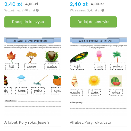
2,40 zł
2,40 zł
4,00 zł
4,00 zł
Wcześniej: 2,40 zł zł
Wcześniej: 2,40 zł zł
Dodaj do koszyka
Dodaj do koszyka
Alfabet
,
Pory roku
,
Jesień
Alfabet
,
Pory roku
,
Lato