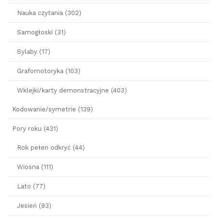
Nauka czytania (302)
Samogłoski (31)
Sylaby (17)
Grafomotoryka (103)
Wklejki/karty demonstracyjne (403)
Kodowanie/symetrie (139)
Pory roku (431)
Rok pełen odkryć (44)
Wiosna (111)
Lato (77)
Jesień (93)