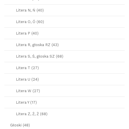
Litera N, Ń (40)
Litera O, Ó (60)
Litera P (40)
Litera R, głoska RZ (43)
Litera S, Ś, głoska SZ (68)
Litera T (27)
Litera U (24)
Litera W (27)
Litera Y (17)
Litera Z, Ź, Ż (68)
Głoski (48)