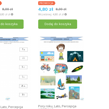
PROMOCJA
4,80 zł
8,00 zł
8,00 zł
,80 zł zł
Wcześniej: 4,80 zł zł
 do koszyka
Dodaj do koszyka
Pory roku
,
Lato
,
Percepcja
,
Lato
,
Percepcja