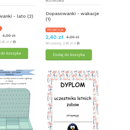
wzrokowa
a
Dopasowanki - wakacje
anki - lato (2)
(1)
PROMOCJA
4,00 zł
2,40 zł
4,00 zł
,40 zł zł
Wcześniej: 2,40 zł zł
 do koszyka
Dodaj do koszyka