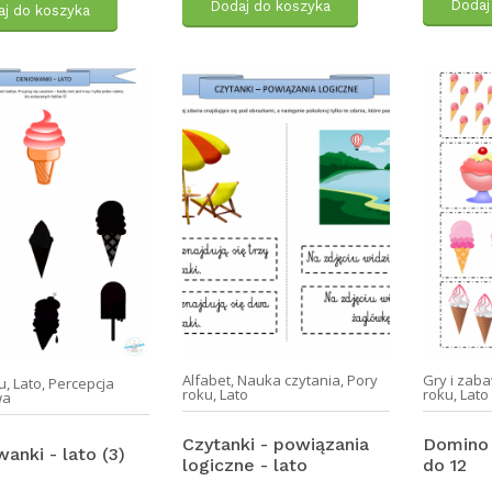
Dodaj
Dodaj do koszyka
j do koszyka
Alfabet
,
Nauka czytania
,
Pory
Gry i zab
u
,
Lato
,
Percepcja
roku
,
Lato
roku
,
Lato
wa
Czytanki - powiązania
Domino 
anki - lato (3)
logiczne - lato
do 12