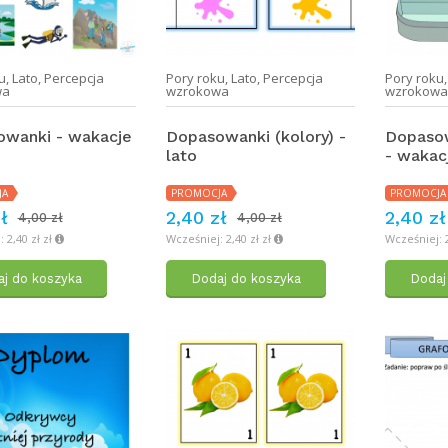
u
,
Lato
,
Percepcja
Pory roku
,
Lato
,
Percepcja
Pory roku
wa
wzrokowa
wzrokow
wanki - wakacje
Dopasowanki (kolory) -
Dopasow
lato
- wakac
JA
PROMOCJA
PROMOCJA
ł
2,40 zł
2,40 zł
4,00 zł
4,00 zł
 2,40 zł zł
Wcześniej: 2,40 zł zł
Wcześniej: 2
j do koszyka
Dodaj do koszyka
Dodaj