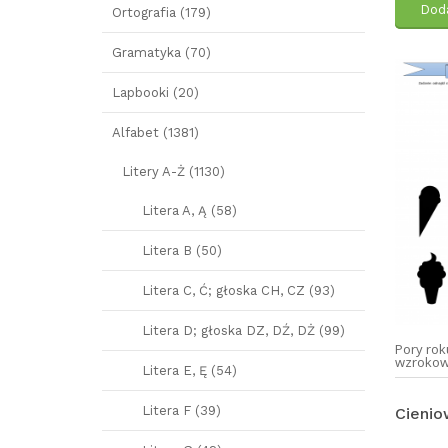
Doda
Ortografia (179)
Gramatyka (70)
Lapbooki (20)
Alfabet (1381)
Litery A-Ż (1130)
Litera A, Ą (58)
Litera B (50)
Litera C, Ć; głoska CH, CZ (93)
Litera D; głoska DZ, DŹ, DŻ (99)
Pory rok
wzroko
Litera E, Ę (54)
Litera F (39)
Cieniow