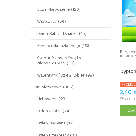
Boże Narodzenie (126)
Wielkanoc (56)
Dzień Babci i Dziadka (45)
Koniec roku szkolnego (156)
Pory rok
dekorac
Święta Majowe/Święto
Niepodległości (53)
Dyplom
Walentynki/Dzień Kobiet (98)
PROMOC
Dni nietypowe (865)
2,40 z
Wcześniej:
Halloween (29)
Doda
Dzień Jabłka (24)
Dzień Bałwana (12)
Dzień Czekolady (31)