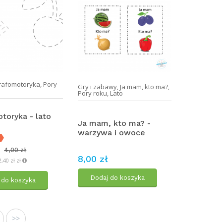
rafomotoryka
,
Pory
Gry i zabawy
,
Ja mam, kto ma?
,
Pory roku
,
Lato
toryka - lato
Ja mam, kto ma? -
warzywa i owoce
4,00 zł
8,00 zł
,40 zł zł
Dodaj do koszyka
 do koszyka
>>