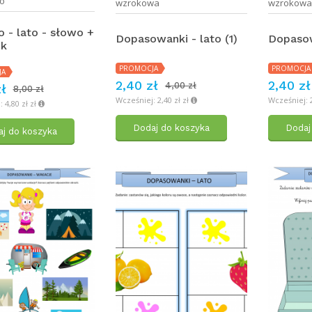
o
wzrokowa
wzrokow
 - lato - słowo +
Dopasowanki - lato (1)
Dopasow
ek
PROMOCJA
PROMOCJA
JA
2,40 zł
2,40 zł
4,00 zł
ł
8,00 zł
Wcześniej: 2,40 zł zł
Wcześniej: 2
 4,80 zł zł
Dodaj do koszyka
Dodaj
j do koszyka