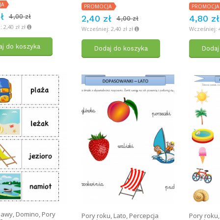
JA
PROMOCJA
PROMOCJA
ł
4,00 zł
2,40 zł
4,80 zł
4,00 zł
 2,40 zł zł
Wcześniej: 2,40 zł zł
Wcześniej: 4
j do koszyka
Dodaj do koszyka
Dodaj
bawy
,
Domino
,
Pory
Pory roku
,
Lato
,
Percepcja
Pory roku