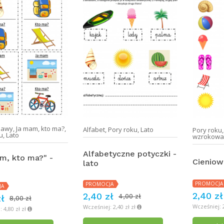
bawy
,
Ja mam, kto ma?
,
Alfabet
,
Pory roku
,
Lato
Pory roku
u
,
Lato
wzrokow
Alfabetyczne potyczki -
m, kto ma?" -
Cieniowa
lato
PROMOCJA
PROMOCJA
JA
2,40 zł
2,40 zł
4,00 zł
ł
8,00 zł
Wcześniej: 2
Wcześniej: 2,40 zł zł
 4,80 zł zł