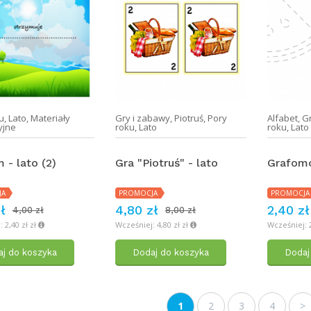
u
,
Lato
,
Materiały
Gry i zabawy
,
Piotruś
,
Pory
Alfabet
,
G
yjne
roku
,
Lato
roku
,
Lato
 - lato (2)
Gra "Piotruś" - lato
Grafomo
JA
PROMOCJA
PROMOCJA
ł
4,80 zł
2,40 zł
4,00 zł
8,00 zł
 2,40 zł zł
Wcześniej: 4,80 zł zł
Wcześniej: 2
j do koszyka
Dodaj do koszyka
Dodaj
1
2
3
4
>