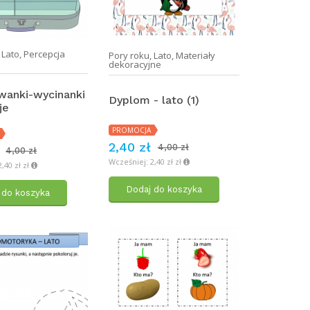
,
Lato
,
Percepcja
Pory roku
,
Lato
,
Materiały
a
dekoracyjne
anki-wycinanki
Dyplom - lato (1)
je
PROMOCJA
2,40 zł
4,00 zł
4,00 zł
Wcześniej: 2,40 zł zł
,40 zł zł
Dodaj do koszyka
 do koszyka