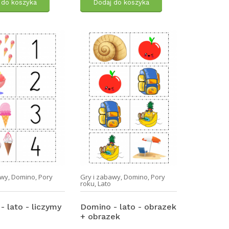
 do koszyka
Dodaj do koszyka
awy
,
Domino
,
Pory
Gry i zabawy
,
Domino
,
Pory
roku
,
Lato
- lato - liczymy
Domino - lato - obrazek
+ obrazek