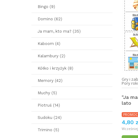
Bingo (9)
Domino (62)
Ja mam, kto ma? (35)
Kaboom (4)
Kalambury (2)
Kółko i krzyżyk (8)
Gry i za
Memory (42)
Pory rok
Muchy (5)
"Ja ma
lato
Piotruś (14)
PROMOC
Sudoku (24)
4,80 z
Wcześniej:
Trimino (5)