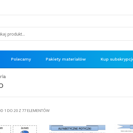
Polecamy
Pakiety materiałów
Kup subskrypcj
ria
o
OD 1 DO 20 Z 77 ELEMENTÓW