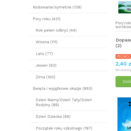
Kodowanie/symetrie (139)
Pory roku (431)
Pory rok
wzroko
Rok pełen odkryć (44)
Dopaso
Wiosna (111)
(2)
Lato (77)
PROMOC
2,40 z
Jesień (93)
Wcześniej:
Zima (100)
Doda
Święta i wyjątkowe okazje (893)
Dzień Mamy/Dzień Taty/Dzień
Rodziny (89)
Dzień Dziecka (69)
Początek roku szkolnego (197)