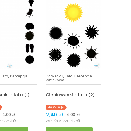
,
Lato
,
Percepcja
Pory roku
,
Lato
,
Percepcja
a
wzrokowa
nki - lato (1)
Cieniowanki - lato (2)
PROMOCJA
2,40 zł
4,00 zł
4,00 zł
,40 zł zł
Wcześniej: 2,40 zł zł