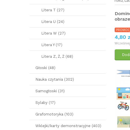
roku
,
Lat
Litera T (27)
Domino
obraz
Litera U (24)
PROMOC
Litera W (27)
4,80 z
Wcześniej:
Litera Y (17)
Doda
Litera Z, Ź, Ż (68)
Głoski (48)
Nauka czytania (302)
Samogłoski (31)
Sylaby (17)
Grafomotoryka (103)
Wklejki/karty demonstracyjne (403)