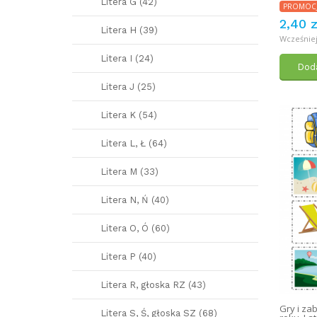
Litera G (42)
PROMOC
2,40 z
Litera H (39)
Wcześniej:
Litera I (24)
Doda
Litera J (25)
Litera K (54)
Litera L, Ł (64)
Litera M (33)
Litera N, Ń (40)
Litera O, Ó (60)
Litera P (40)
Litera R, głoska RZ (43)
Gry i za
Litera S, Ś, głoska SZ (68)