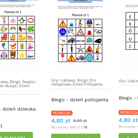
Gry i zabawy
,
Bingo
,
Dni
Gry i zab
bawy
,
Bingo
,
Święta i
nietypowe
,
Dzień Policjanta
we okazje
,
Dzień
Bingo - 
Bingo - dzień policjanta
- dzień dziecka
PROMOCJA
PROMOCJA
4,80 zł
4,80 zł
8,00 zł
ł
Wcześniej: 4
Wcześniej: 4,80 zł zł
j do koszyka