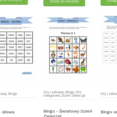
Dodaj
Dodaj do koszyka
Gry i zabawy
,
Bingo
,
Dni
bawy
,
Bingo
Gry i zab
nietypowe
,
Dzień Zwierząt
Bingo - Światowy Dzień
- słowa
Bingo o
Zwierząt