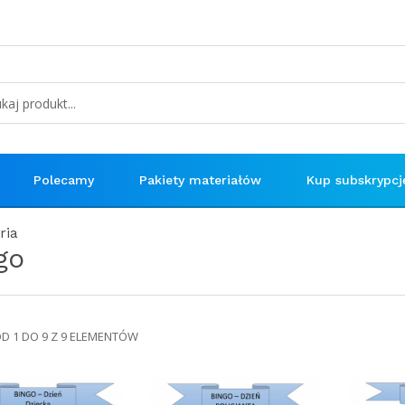
Polecamy
Pakiety materiałów
Kup subskrypcj
ria
go
OD 1 DO 9 Z 9 ELEMENTÓW