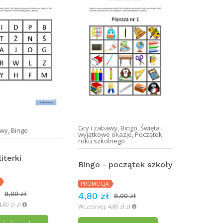
Gry i zabawy
,
Bingo
,
Święta i
awy
,
Bingo
wyjątkowe okazje
,
Początek
roku szkolnego
literki
Bingo - początek szkoły
PROMOCJA
8,00 zł
4,80 zł
8,00 zł
,80 zł zł
Wcześniej: 4,80 zł zł