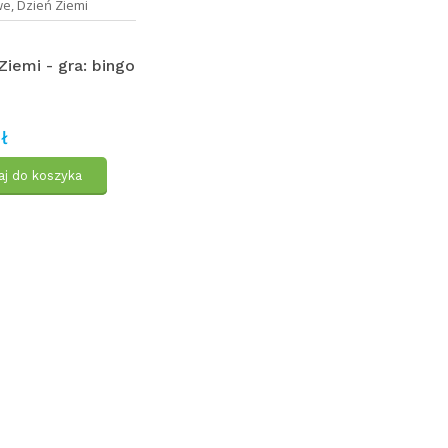
we
,
Dzień Ziemi
Ziemi - gra: bingo
ł
j do koszyka