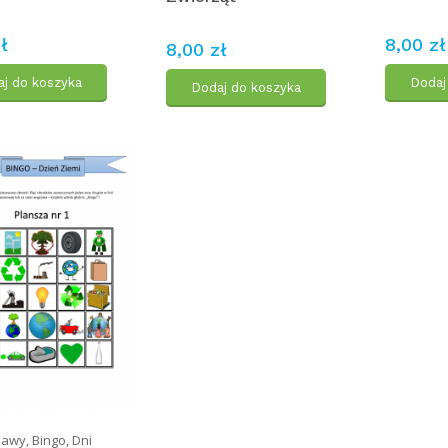
ł
8,00 zł
8,00 zł
j do koszyka
Dodaj
Dodaj do koszyka
bawy
,
Bingo
,
Dni