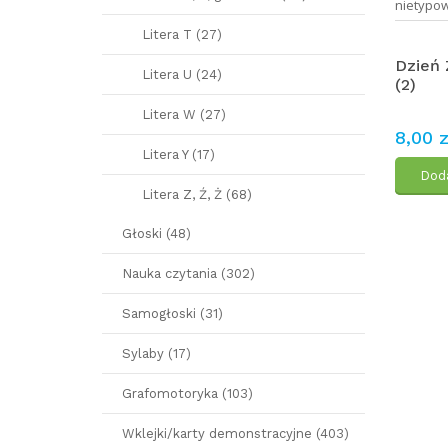
nietypo
Litera T (27)
Dzień 
Litera U (24)
(2)
Litera W (27)
8,00 z
Litera Y (17)
Doda
Litera Z, Ź, Ż (68)
Głoski (48)
Nauka czytania (302)
Samogłoski (31)
Sylaby (17)
Grafomotoryka (103)
Wklejki/karty demonstracyjne (403)