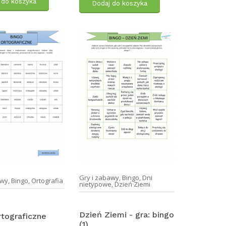
 do koszyka
Dodaj do koszyka
Gry i zabawy
,
Bingo
,
Dni
awy
,
Bingo
,
Ortografia
nietypowe
,
Dzień Ziemi
Dzień Ziemi - gra: bingo
rtograficzne
(1)