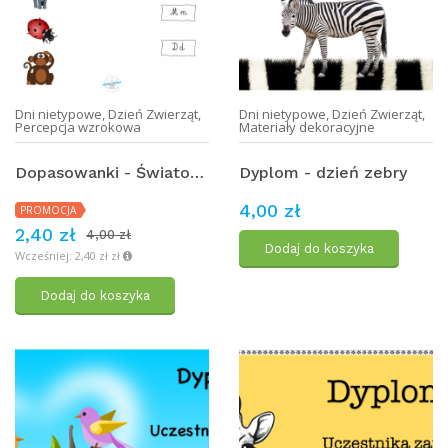
Dni nietypowe
,
Dzień Zwierząt
,
Dni nietypowe
,
Dzień Zwierząt
,
Percepcja wzrokowa
Materiały dekoracyjne
Dopasowanki - Światowy Dzień Zwierząt
Dyplom - dzień zebry
4,00 zł
PROMOCJA
2,40 zł
4,00 zł
Dodaj do koszyka
Wcześniej: 2,40 zł zł
Dodaj do koszyka