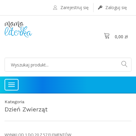
Zarejestruj się
Zaloguj się
0,00 zł
Toggle
navigation
Kategoria
Dzień Zwierząt
WYNIKI OD 1 DO 20 Z 57 ELEMENTÓW