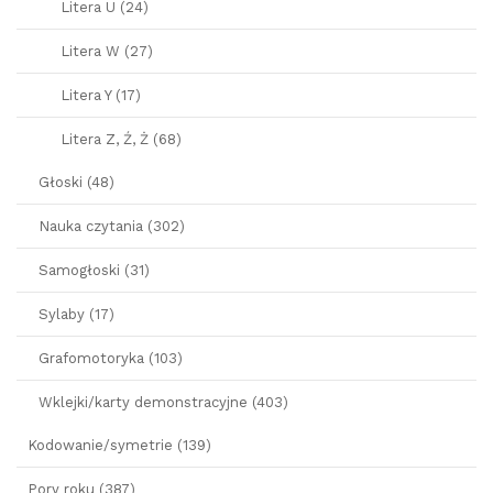
Litera U (24)
Litera W (27)
Litera Y (17)
Litera Z, Ź, Ż (68)
Głoski (48)
Nauka czytania (302)
Samogłoski (31)
Sylaby (17)
Grafomotoryka (103)
Wklejki/karty demonstracyjne (403)
Kodowanie/symetrie (139)
Pory roku (387)