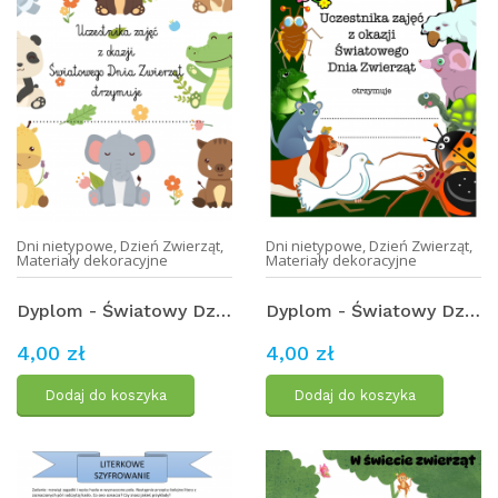
Dni nietypowe
,
Dzień Zwierząt
,
Dni nietypowe
,
Dzień Zwierząt
,
Materiały dekoracyjne
Materiały dekoracyjne
Dyplom - Światowy Dzień Zwierząt (3)
Dyplom - Światowy Dzień Zwierząt (4)
4,00 zł
4,00 zł
Dodaj do koszyka
Dodaj do koszyka