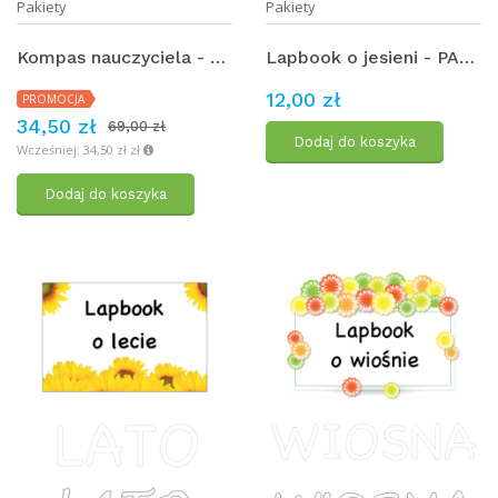
Pakiety
Pakiety
Kompas nauczyciela - zestaw kreatywnych narzędzi dla nauczycieli klas 1–4 na początek roku szkolnego
Lapbook o jesieni - PAKIET
12,00 zł
PROMOCJA
34,50 zł
69,00 zł
Dodaj do koszyka
Wcześniej: 34,50 zł zł
Dodaj do koszyka