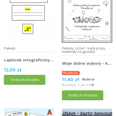
Pakiety
Pakiety
,
Uczeń - karty pracy,
materiały na gazetkę
Lapbook ortograficzny - "ż" - PAKIET
Moje dobre wybory - książeczka z zadaniami
12,00 zł
PROMOCJA
11,40 zł
19,00 zł
Dodaj do koszyka
Wcześniej: 11,40 zł zł
Dodaj do koszyka