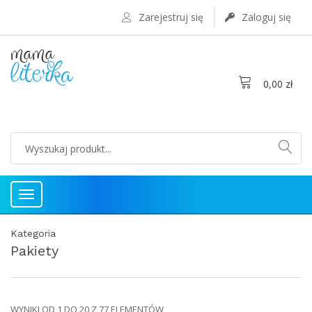
Zarejestruj się
Zaloguj się
0,00 zł
Toggle
navigation
Kategoria
Pakiety
WYNIKI OD 1 DO 20 Z 77 ELEMENTÓW