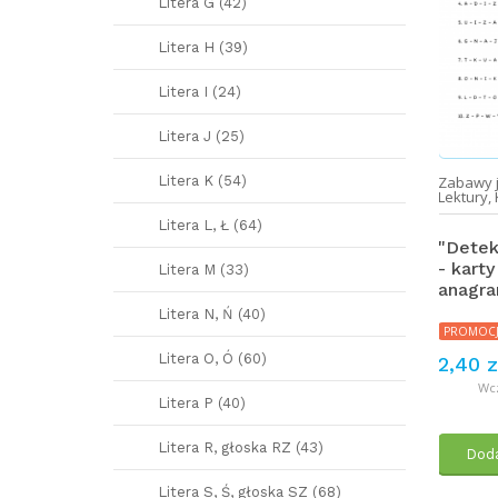
Litera G (42)
Litera H (39)
Litera I (24)
Litera J (25)
oku
,
Materiały
Lektury
,
Klasy 4-6
,
Szkoła
Zabawy 
Litera K (54)
cyjne
pisania
Lektury
,
Litera L, Ł (64)
y roku - plakietki
"Akademia Pana Kleksa"
"Detek
- dziennik Adasia
- kart
Litera M (33)
Niezgódki
anagra
CJA
Litera N, Ń (40)
zł
4,00 zł
PROMOC
4,00 zł
cześniej: 2,40 zł zł
Litera O, Ó (60)
2,40 z
Wcz
Dodaj do koszyka
Litera P (40)
daj do koszyka
Litera R, głoska RZ (43)
Doda
Litera S, Ś, głoska SZ (68)