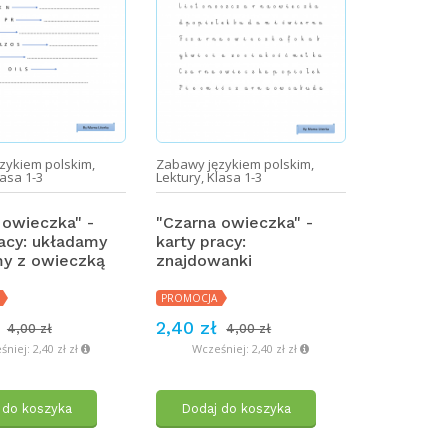
zykiem polskim
,
Zabawy językiem polskim
,
Zabawy jęz
lasa 1-3
Lektury
,
Klasa 1-3
Lektury
,
Kla
 owieczka" -
"Czarna owieczka" -
"Czarna 
racy: układamy
karty pracy:
karty pra
y z owieczką
znajdowanki
4,00 zł
PROMOCJA
2,40 zł
4,00 zł
4,00 zł
Dodaj 
niej: 2,40 zł zł
Wcześniej: 2,40 zł zł
 do koszyka
Dodaj do koszyka