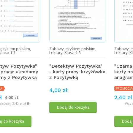
językiem polskim
,
Zabawy językiem polskim
,
Zabawy ję
Klasa 1-3
Lektury
,
Klasa 1-3
Lektury
,
K
tyw Pozytywka"
"Detektyw Pozytywka"
"Czarna
y pracy: układamy
- karty pracy: krzyżówka
karty p
my z Pozytywką
z Pozytywką
anagram
JA
PROMOCJA
4,00 zł
ł
2,40 zł
4,00 zł
eśniej: 2,40 zł zł
Wcześ
Dodaj do koszyka
j do koszyka
Dodaj