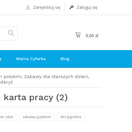
Zarejestruj się
Zaloguj się
0,00 zł
ę
Mama Cyferka
Blog
m polskim
,
Zabawy dla starszych dzieci
,
odkryć
 karta pracy (2)
nie zdań
zabawa językiem
dni tygodnia