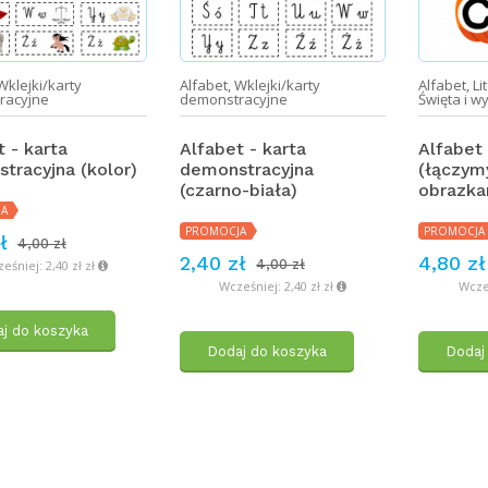
Wklejki/karty
Alfabet
,
Wklejki/karty
Alfabet
,
Li
racyjne
demonstracyjne
Święta i w
 - karta
Alfabet - karta
Alfabet 
tracyjna (kolor)
demonstracyjna
(łączymy
(czarno-biała)
obrazka
A
PROMOCJA
PROMOCJA
ł
4,00 zł
2,40 zł
4,80 zł
4,00 zł
eśniej: 2,40 zł zł
Wcześniej: 2,40 zł zł
Wcześ
j do koszyka
Dodaj do koszyka
Dodaj