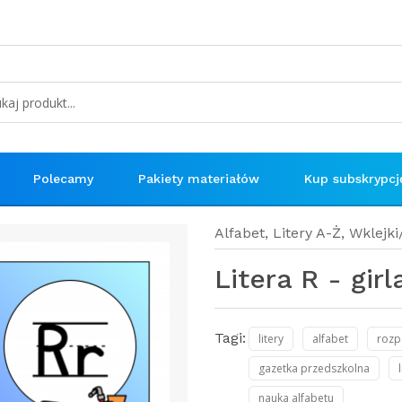
Polecamy
Pakiety materiałów
Kup subskrypcj
Alfabet
,
Litery A-Ż
,
Wklejki
Litera R - gir
Tagi:
litery
alfabet
rozp
gazetka przedszkolna
nauka alfabetu