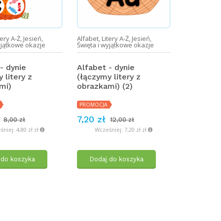
tery A-Ż
,
Jesień
,
Alfabet
,
Litery A-Ż
,
Jesień
,
Pakiety
,
Alf
yjątkowe okazje
Święta i wyjątkowe okazje
Materiały d
- dynie
Alfabet - dynie
Alfabet -
 litery z
(łączymy litery z
mi)
obrazkami) (2)
PROMOCJA
4,80 zł
PROMOCJA
Wcześni
7,20 zł
8,00 zł
12,00 zł
niej: 4,80 zł zł
Wcześniej: 7,20 zł zł
Dodaj 
 do koszyka
Dodaj do koszyka