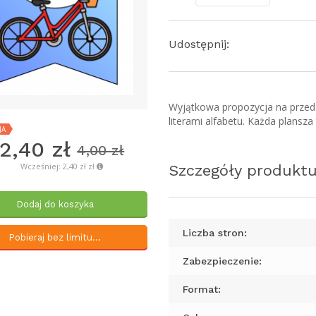
Udostępnij:
Wyjątkowa propozycja na przedsz
literami alfabetu. Każda plansza 
JA
2,40 zł
4,00 zł
Wcześniej: 2,40 zł zł
Szczegóły produkt
Dodaj do koszyka
Liczba stron:
Pobieraj bez limitu...
Zabezpieczenie:
Format: