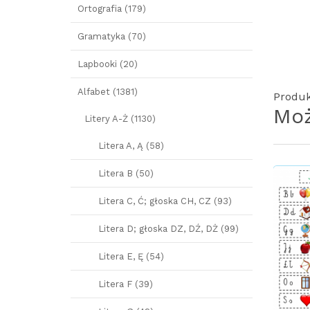
Ortografia (179)
Gramatyka (70)
Lapbooki (20)
Alfabet (1381)
Produk
Moż
Litery A-Ż (1130)
Litera A, Ą (58)
Litera B (50)
Litera C, Ć; głoska CH, CZ (93)
Litera D; głoska DZ, DŹ, DŻ (99)
Litera E, Ę (54)
Litera F (39)