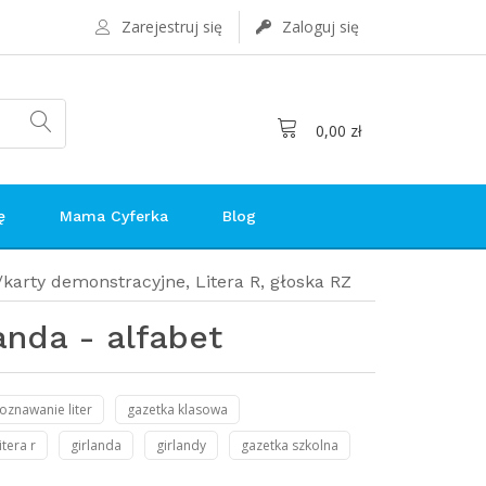
Zarejestruj się
Zaloguj się
0,00 zł
ę
Mama Cyferka
Blog
/karty demonstracyjne
,
Litera R, głoska RZ
landa - alfabet
oznawanie liter
gazetka klasowa
litera r
girlanda
girlandy
gazetka szkolna