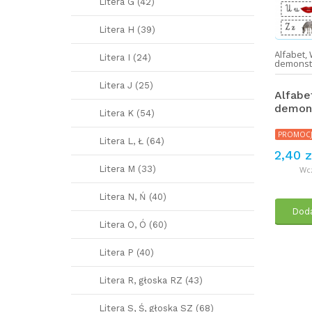
Litera G (42)
Litera H (39)
,
Litery A-Ż
,
Jesień
,
Pakiety
,
Alfabet
,
Litery A-Ż
,
Alfabet
,
Litera I (24)
i wyjątkowe okazje
Materiały dekoracyjne
demonst
Litera J (25)
et - dynie
Alfabet - girlanda
Alfabet
ymy litery z
demons
Litera K (54)
kami) (2)
PROMOCJA
PROMOCJ
4,80 zł
Litera L, Ł (64)
8,00 zł
CJA
2,40 z
Wcześniej: 4,80 zł zł
zł
12,00 zł
Litera M (33)
Wcz
cześniej: 7,20 zł zł
Litera N, Ń (40)
Dodaj do koszyka
Doda
daj do koszyka
Litera O, Ó (60)
Litera P (40)
Litera R, głoska RZ (43)
Litera S, Ś, głoska SZ (68)