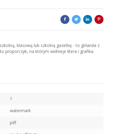
kolną, klasową lub szkolną gazetkę - to girlanda z
to proporczyk, na którym widnieje litera i grafika.
u
1
watermark
pdf