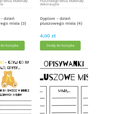
o Misia
,
Materiały
Pluszowego Misia
,
Materiały
ne
dekoracyjne
- dzień
Dyplom - dzień
ego misia (3)
pluszowego misia (4)
4,00 zł
 do koszyka
Dodaj do koszyka