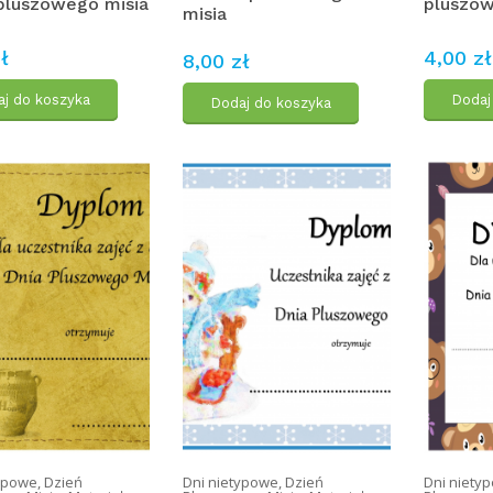
pluszowego misia
pluszow
misia
ł
4,00 zł
8,00 zł
j do koszyka
Dodaj
Dodaj do koszyka
typowe
,
Dzień
Dni nietypowe
,
Dzień
Dni niety