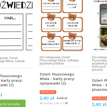
Dni nietypowe
,
Dzień
Dni niety
typowe
,
Dzień
Pluszowego Misia
,
Zabawy
Pluszoweg
ego Misia
,
Szkoła
językiem polskim
językiem 
starszych 
pisania
Dzień Pluszowego
 Pluszowego
Misia - karty pracy:
 karty pracy:
Dzień 
opisywanki (3)
anki (2)
Misia - 
pluszowe
PROMOCJA
ł
2,40 zł
4,00 zł
PROMOCJA
Wcześniej: 2,40 zł zł
2,40 zł
j do koszyka