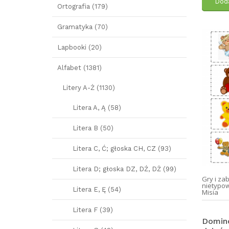
Doda
Ortografia (179)
Gramatyka (70)
Lapbooki (20)
Alfabet (1381)
Litery A-Ż (1130)
Litera A, Ą (58)
Litera B (50)
Litera C, Ć; głoska CH, CZ (93)
Litera D; głoska DZ, DŹ, DŻ (99)
Gry i za
nietypo
Litera E, Ę (54)
Misia
Litera F (39)
Domino