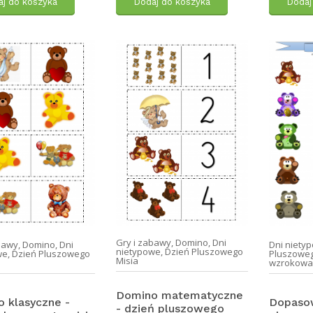
j do koszyka
Dodaj do koszyka
Dodaj
Gry i zabawy
,
Domino
,
Dni
bawy
,
Domino
,
Dni
Dni niety
nietypowe
,
Dzień Pluszowego
we
,
Dzień Pluszowego
Pluszoweg
Misia
wzrokow
Domino matematyczne
 klasyczne -
Dopasow
- dzień pluszowego