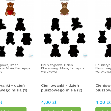
typowe
,
Dzień
Dni nietypowe
,
Dzień
Dni niety
ego Misia
,
Percepcja
Pluszowego Misia
,
Percepcja
Pluszoweg
wa
wzrokowa
wzrokow
wanki - dzień
Cieniowanki - dzień
Cieniow
wego misia (1)
pluszowego misia (2)
pluszow
ł
4,00 zł
4,00 zł