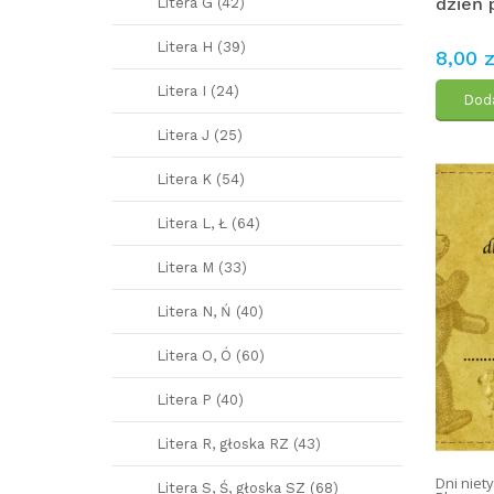
dzień 
Litera G (42)
Litera H (39)
8,00 z
Litera I (24)
Doda
Litera J (25)
Litera K (54)
Litera L, Ł (64)
Litera M (33)
Litera N, Ń (40)
Litera O, Ó (60)
Litera P (40)
Litera R, głoska RZ (43)
Dni nie
Litera S, Ś, głoska SZ (68)