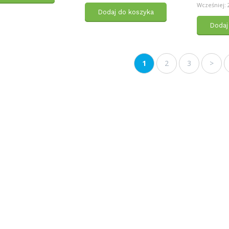
Wcześniej: 2
Dodaj do koszyka
Dodaj
1
2
3
>