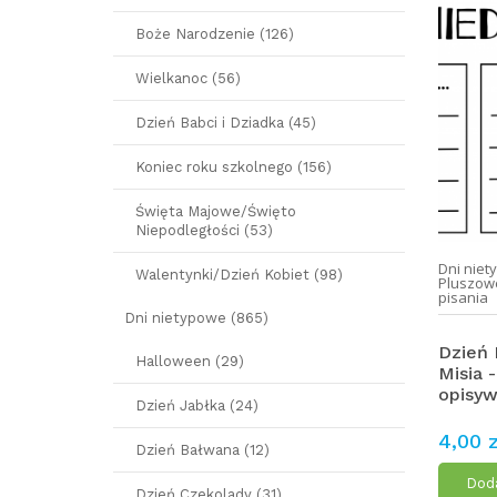
Boże Narodzenie (126)
Wielkanoc (56)
Dzień Babci i Dziadka (45)
Koniec roku szkolnego (156)
Święta Majowe/Święto
Niepodległości (53)
Dni nie
Walentynki/Dzień Kobiet (98)
Pluszow
pisania
Dni nietypowe (865)
Dzień
Halloween (29)
Misia -
opisyw
Dzień Jabłka (24)
4,00 z
Dzień Bałwana (12)
Doda
Dzień Czekolady (31)