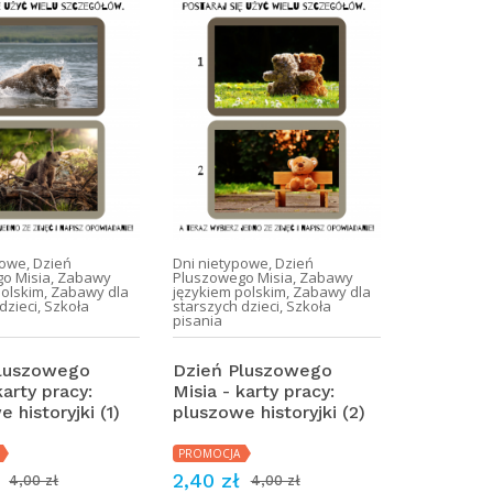
powe
,
Dzień
Dni nietypowe
,
Dzień
o Misia
,
Zabawy
Pluszowego Misia
,
Zabawy
polskim
,
Zabawy dla
językiem polskim
,
Zabawy dla
dzieci
,
Szkoła
starszych dzieci
,
Szkoła
pisania
Pluszowego
Dzień Pluszowego
karty pracy:
Misia - karty pracy:
 historyjki (1)
pluszowe historyjki (2)
PROMOCJA
2,40 zł
4,00 zł
4,00 zł