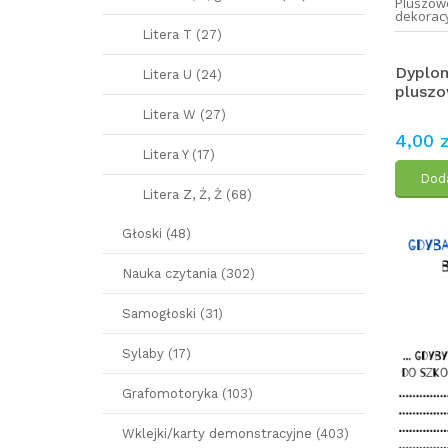
Pluszow
dekorac
Litera T (27)
Dyplom
Litera U (24)
pluszo
Litera W (27)
4,00 z
Litera Y (17)
Doda
Litera Z, Ź, Ż (68)
Głoski (48)
Nauka czytania (302)
Samogłoski (31)
Sylaby (17)
Grafomotoryka (103)
Wklejki/karty demonstracyjne (403)