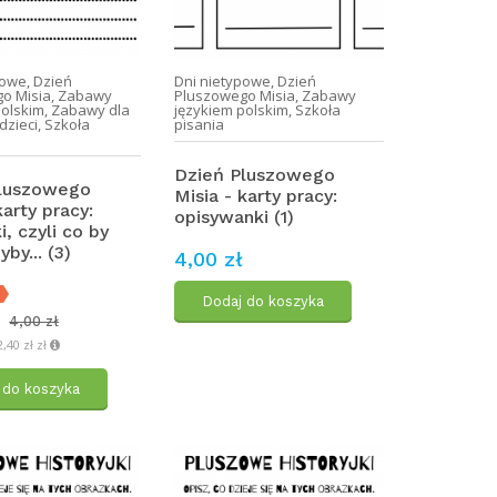
powe
,
Dzień
Dni nietypowe
,
Dzień
o Misia
,
Zabawy
Pluszowego Misia
,
Zabawy
polskim
,
Zabawy dla
językiem polskim
,
Szkoła
dzieci
,
Szkoła
pisania
Dzień Pluszowego
Pluszowego
Misia - karty pracy:
karty pracy:
opisywanki (1)
, czyli co by
yby... (3)
4,00 zł
Dodaj do koszyka
4,00 zł
,40 zł zł
 do koszyka