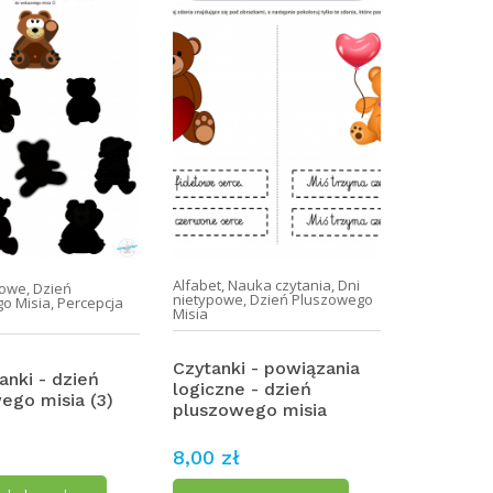
Alfabet
,
Nauka czytania
,
Dni
powe
,
Dzień
nietypowe
,
Dzień Pluszowego
o Misia
,
Percepcja
Misia
a
Czytanki - powiązania
anki - dzień
logiczne - dzień
ego misia (3)
pluszowego misia
8,00 zł