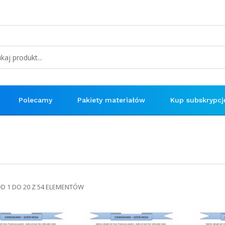
Polecamy
Pakiety materiałów
Kup subskrypcj
OD 1 DO 20 Z 54 ELEMENTÓW