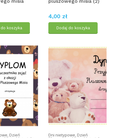
ego misia
pluszowego misia (2)
4,00 zł
 do koszyka
Dodaj do koszyka
powe
,
Dzień
Dni nietypowe
,
Dzień