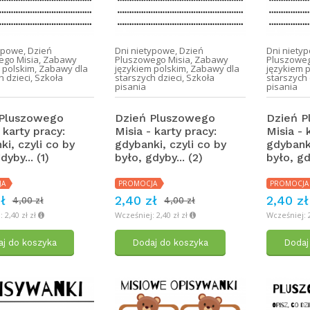
typowe
,
Dzień
Dni nietypowe
,
Dzień
Dni niety
ego Misia
,
Zabawy
Pluszowego Misia
,
Zabawy
Pluszoweg
 polskim
,
Zabawy dla
językiem polskim
,
Zabawy dla
językiem 
h dzieci
,
Szkoła
starszych dzieci
,
Szkoła
starszych 
pisania
pisania
 Pluszowego
Dzień Pluszowego
Dzień 
 karty pracy:
Misia - karty pracy:
Misia - 
ki, czyli co by
gdybanki, czyli co by
gdybanki
dyby... (1)
było, gdyby... (2)
było, gd
JA
PROMOCJA
PROMOCJA
ł
2,40 zł
2,40 zł
4,00 zł
4,00 zł
 2,40 zł zł
Wcześniej: 2,40 zł zł
Wcześniej: 2
j do koszyka
Dodaj do koszyka
Dodaj