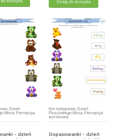
 do koszyka
Dodaj do koszyka
powe
,
Dzień
Dni nietypowe
,
Dzień
o Misia
,
Percepcja
Pluszowego Misia
,
Percepcja
a
wzrokowa
anki - dzień
Dopasowanki - dzień