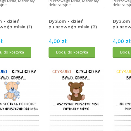
ego Misia
,
Materiały
Pluszowego Misia
,
Materiały
Pluszoweg
yjne
dekoracyjne
dekoracyj
 - dzień
Dyplom - dzień
Dyplom 
wego misia (1)
pluszowego misia (2)
pluszow
ł
4,00 zł
4,00 zł
j do koszyka
Dodaj do koszyka
Dodaj