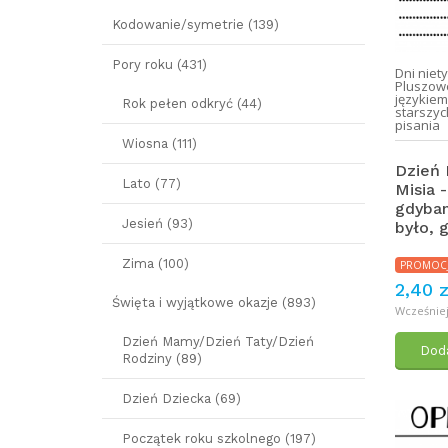
Kodowanie/symetrie (139)
Pory roku (431)
Dni nie
Pluszow
językiem
Rok pełen odkryć (44)
starszyc
pisania
Wiosna (111)
Dzień
Lato (77)
Misia -
gdyban
Jesień (93)
było, g
Zima (100)
PROMOC
2,40 z
Święta i wyjątkowe okazje (893)
Wcześniej:
Dzień Mamy/Dzień Taty/Dzień
Doda
Rodziny (89)
Dzień Dziecka (69)
Początek roku szkolnego (197)